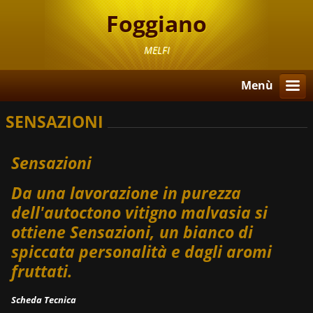
Foggiano
MELFI
Menù
SENSAZIONI
Sensazioni
Da una lavorazione in purezza
dell'autoctono vitigno malvasia si
ottiene Sensazioni, un bianco di
spiccata personalità e dagli aromi
fruttati.
Scheda Tecnica