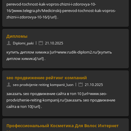
perevod-tochnost-kak-vopros-zhizni-i-zdorovya-10-
16/]www.telegra.ph/Medicinskij-perevod-tochnost-kak-vopros-
zhizni-i-zdorovya-10-16/[/url] .
Дипломы
|
Diplomi_paki
21.10.2025
купить диплом химика [url=www.rudik-diplom2.ru/]купить
диплом химика[/url] .
seo продвижение рейтинг компаний
|
seo prodvijenie reiting kompanii_luon
21.10.2025
заказать seo продвижение сайта в топ 10 [url=www.seo-
prodvizhenie-reiting-kompanij.ru/]заказать seo продвижение
сайта в топ 10[/url] .
Профессиональный Косметика Для Волос Интернет