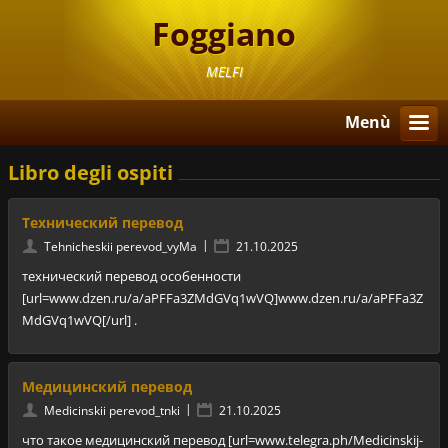
Foggiano
MELFI
Menù
Libro degli ospiti
Технический перевод
|
Tehnicheskii perevod_vyMa
21.10.2025
технический перевод особенности
[url=www.dzen.ru/a/aPFFa3ZMdGVq1wVQ]www.dzen.ru/a/aPFFa3Z
MdGVq1wVQ[/url] .
Медицинский перевод
|
Medicinskii perevod_tnki
21.10.2025
что такое медицинский перевод [url=www.telegra.ph/Medicinskij-