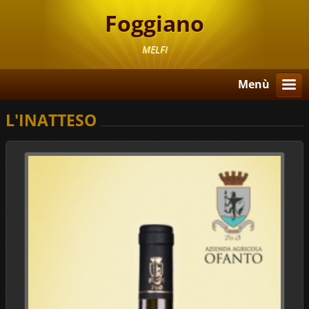
Foggiano
MELFI
Menù
L'INATTESO