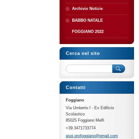
Archivio Notizie
BABBO NATALE
FOGGIANO 2022
Cerca nel sito
Contatti
Foggiano
Via Umberto I - Ex Edificio
Scolastico
85025 Foggiano Melfi
+39.3471733774
aspi.pro
foggiano
@gmail.c
om