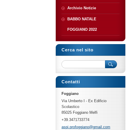
Archivio Notizie
BABBO NATALE
FOGGIANO 2022
Cerca nel sito
Contatti
Foggiano
Via Umberto I - Ex Edificio
Scolastico
85025 Foggiano Melfi
+39.3471733774
aspi.pro
foggiano
@gmail.c
om