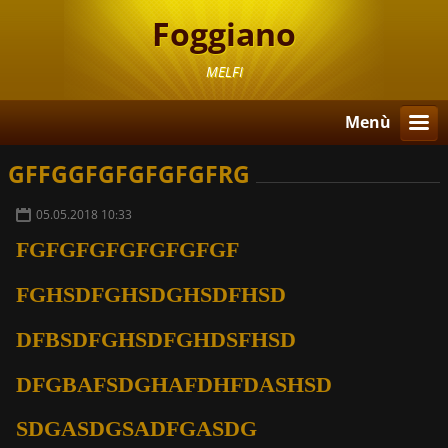
Foggiano
MELFI
Menù
GFFGGFGFGFGFGFRG
05.05.2018 10:33
FGFGFGFGFGFGFGF
FGHSDFGHSDGHSDFHSD
DFBSDFGHSDFGHDSFHSD
DFGBAFSDGHAFDHFDASHSD
SDGASDGSADFGASDG