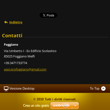
Indietro
Contatti
Foggiano
Via Umberto I - Ex Edificio Scolastico
85025 Foggiano Melfi
+39.3471733774
aspi.pro
foggiano
@gmail.c
om
Versione Desktop
To Top
© 2010 Tutti i diritti riservati.
Crea un sito gratis